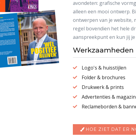
avondeten: grafische vormge
alleen een mooi ontwerp. Bij
ontwerpen van je website, m
regel bovendien het hele dr
aanspreekpunt en kun jij je
Werkzaamheden
Logo's & huisstijlen

Folder & brochures

Drukwerk & prints

Advertenties & magazin

Reclameborden & bann

HOE ZIET DAT ER N