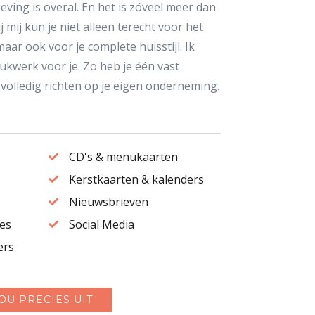
ving is overal. En het is zóveel meer dan
 mij kun je niet alleen terecht voor het
aar ook voor je complete huisstijl. Ik
ukwerk voor je. Zo heb je één vast
 volledig richten op je eigen onderneming.
CD's & menukaarten

Kerstkaarten & kalenders

Nieuwsbrieven

es
Social Media

ers
OU PRECIES UIT